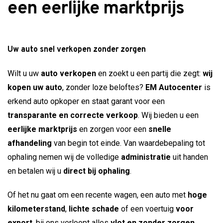
een eerlijke marktprijs
Uw auto snel verkopen zonder zorgen
Wilt u uw
auto verkopen
en zoekt u een partij die zegt:
wij
kopen uw auto
, zonder loze beloftes?
EM Autocenter
is
erkend auto opkoper en staat garant voor een
transparante en correcte verkoop
. Wij bieden u een
eerlijke marktprijs
en zorgen voor een
snelle
afhandeling
van begin tot einde. Van waardebepaling tot
ophaling nemen wij de volledige
administratie
uit handen
en betalen wij u
direct bij ophaling
.
Of het nu gaat om een recente wagen, een auto met
hoge
kilometerstand
,
lichte schade
of een voertuig
voor
export
, bij ons verloopt alles
vlot en zonder zorgen
.