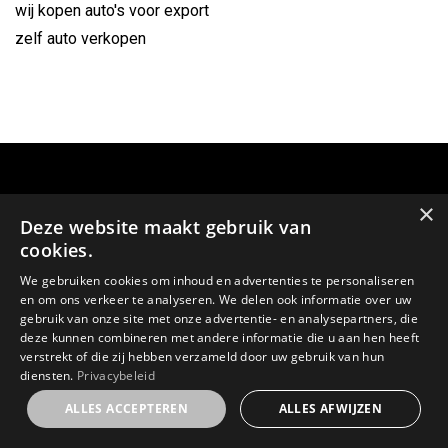
wij kopen auto's voor export
zelf auto verkopen
×
Deze website maakt gebruik van
cookies.
We gebruiken cookies om inhoud en advertenties te personaliseren
en om ons verkeer te analyseren. We delen ook informatie over uw
gebruik van onze site met onze advertentie- en analysepartners, die
deze kunnen combineren met andere informatie die u aan hen heeft
GSM:
verstrekt of die zij hebben verzameld door uw gebruik van hun
0478 64 59 23
diensten.
Privacybeleid
ALLES ACCEPTEREN
ALLES AFWIJZEN
E-MAIL: