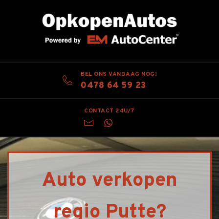
BEL ONS VANDAAG NOG!
0478 64 59 23
CONTACT 24U/7
Auto verkopen
regio Putte?