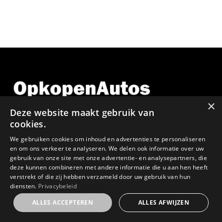
×
Deze website maakt gebruik van
cookies.
We gebruiken cookies om inhoud en advertenties te personaliseren
GSM:
en om ons verkeer te analyseren. We delen ook informatie over uw
gebruik van onze site met onze advertentie- en analysepartners, die
0478 64 59 23
deze kunnen combineren met andere informatie die u aan hen heeft
verstrekt of die zij hebben verzameld door uw gebruik van hun
diensten.
Privacybeleid
E-MAIL:
ALLES ACCEPTEREN
ALLES AFWIJZEN
info@opkopenautos.be