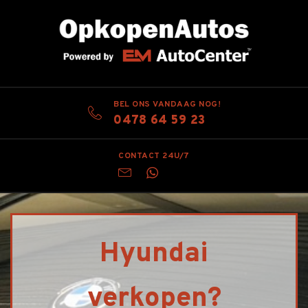
BEL ONS VANDAAG NOG!
0478 64 59 23
CONTACT 24U/7
Hyundai
verkopen?