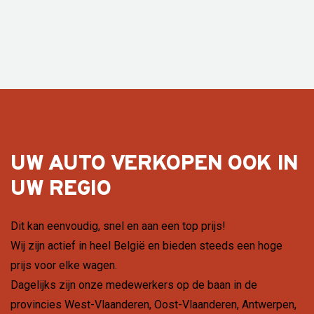
UW AUTO VERKOPEN OOK IN
UW REGIO
Dit kan eenvoudig, snel en aan een top prijs!
Wij zijn actief in heel België en bieden steeds een hoge
prijs voor elke wagen.
Dagelijks zijn onze medewerkers op de baan in de
provincies
West-Vlaanderen
,
Oost-Vlaanderen
,
Antwerpen
,