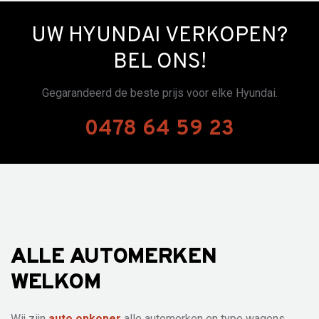
UW HYUNDAI VERKOPEN?
BEL ONS!
Gegarandeerd de beste prijs voor elke Hyundai.
0478 64 59 23
ALLE AUTOMERKEN
WELKOM
Wij zijn
auto opkoper
alle automerken en type wagens.