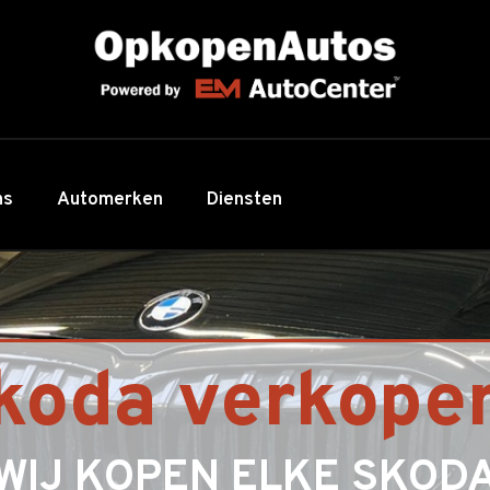
ns
Automerken
Diensten
koda verkope
WIJ KOPEN ELKE SKOD