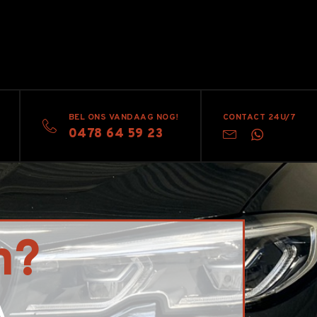
BEL ONS VANDAAG NOG!
CONTACT 24U/7
0478 64 59 23
n?
A