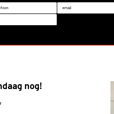
ndaag nog!
r