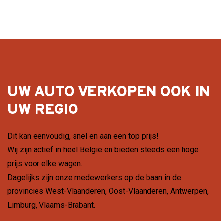
UW AUTO VERKOPEN OOK IN
UW REGIO
Dit kan eenvoudig, snel en aan een top prijs!
Wij zijn actief in heel België en bieden steeds een hoge
prijs voor elke wagen.
Dagelijks zijn onze medewerkers op de baan in de
provincies
West-Vlaanderen
,
Oost-Vlaanderen
,
Antwerpen
,
Limburg
,
Vlaams-Brabant
.