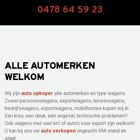
0478 64 59 23
ALLE AUTOMERKEN
WELKOM
Wij zijn
auto opkoper
alle automerken en type wagens.
Zowel personenwagens, exportwagens, terreinwagens,
bedrijfswagens, exportwagens, mobilhomes kopen wij in.
Een kras, een deuk, een ongeval, technische problemen?
Ook wagens met veel km of auto's voor export zijn welkom!
U kan bij ons uw
auto verkopen
ongeacht KM-stand en
staat.