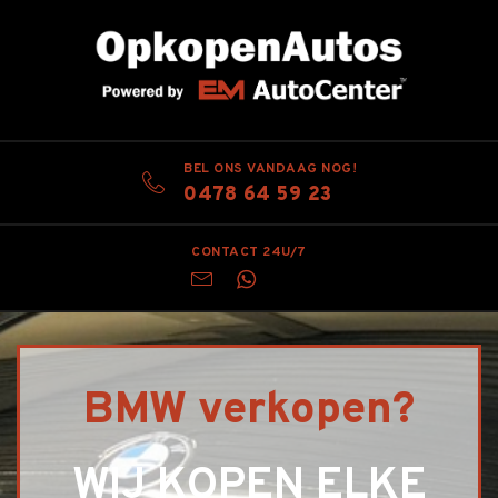
BEL ONS VANDAAG NOG!
0478 64 59 23
CONTACT 24U/7
BMW verkopen?
WIJ KOPEN ELKE