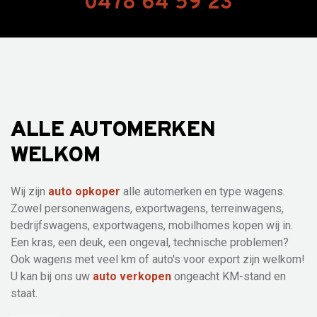
0478 64 59 23
ALLE AUTOMERKEN
WELKOM
Wij zijn
auto opkoper
alle automerken en type wagens.
Zowel personenwagens, exportwagens, terreinwagens,
bedrijfswagens, exportwagens, mobilhomes kopen wij in.
Een kras, een deuk, een ongeval, technische problemen?
Ook wagens met veel km of auto's voor export zijn welkom!
U kan bij ons uw
auto verkopen
ongeacht KM-stand en
staat.