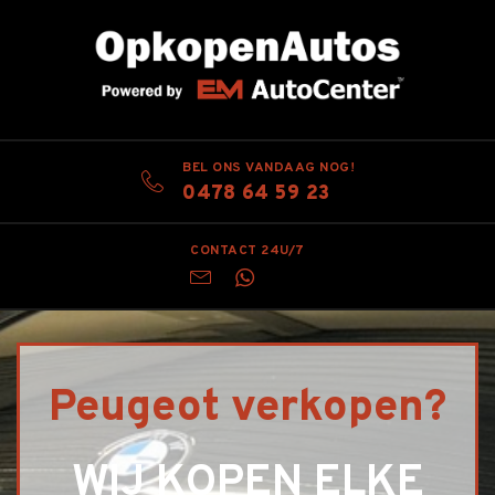
BEL ONS VANDAAG NOG!
0478 64 59 23
CONTACT 24U/7
Peugeot verkopen?
WIJ KOPEN ELKE