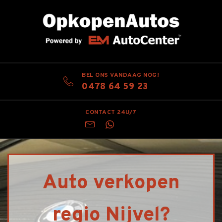
BEL ONS VANDAAG NOG!
0478 64 59 23
CONTACT 24U/7
Auto verkopen
regio Nijvel?