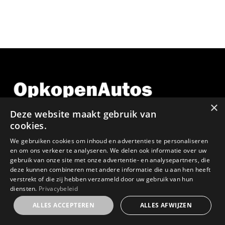
×
Deze website maakt gebruik van
cookies.
We gebruiken cookies om inhoud en advertenties te personaliseren
GSM:
en om ons verkeer te analyseren. We delen ook informatie over uw
gebruik van onze site met onze advertentie- en analysepartners, die
0478 64 59 23
deze kunnen combineren met andere informatie die u aan hen heeft
verstrekt of die zij hebben verzameld door uw gebruik van hun
diensten.
Privacybeleid
E-MAIL:
ALLES ACCEPTEREN
ALLES AFWIJZEN
info@opkopenautos.be