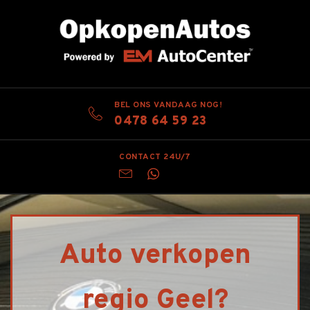
BEL ONS VANDAAG NOG!
0478 64 59 23
CONTACT 24U/7
Auto verkopen
regio Geel?