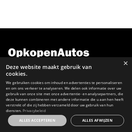
×
Deze website maakt gebruik van
cookies.
We gebruiken cookies om inhoud en advertenties te personaliseren
GSM:
en om ons verkeer te analyseren. We delen ook informatie over uw
gebruik van onze site met onze advertentie- en analysepartners, die
0478 64 59 23
deze kunnen combineren met andere informatie die u aan hen heeft
verstrekt of die zij hebben verzameld door uw gebruik van hun
diensten.
Privacybeleid
E-MAIL:
ALLES ACCEPTEREN
ALLES AFWIJZEN
info@opkopenautos.be