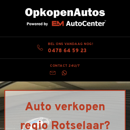
BEL ONS VANDAAG NOG!
0478 64 59 23
CONTACT 24U/7
Auto verkopen
regio Rotselaar?